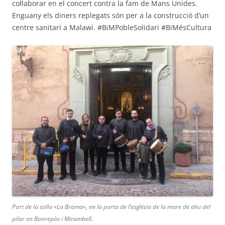
col·laborar en el concert contra la fam de Mans Unides.
Enguany els diners replegats són per a la construcció d’un
centre sanitari a Malawi. #BiMPobleSolidari #BiMésCultura
Part de la colla «La Brama», en la porta de l’església de la mare de déu del
pilar en Bonrepòs i Mirambell.