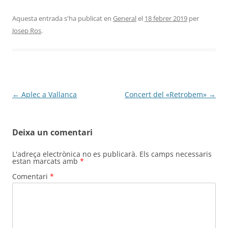
Aquesta entrada s'ha publicat en
General
el
18 febrer 2019
per
Josep Ros
.
Navegació
←
Aplec a Vallanca
Concert del «Retrobem»
→
per
les
Deixa un comentari
entrades
L'adreça electrònica no es publicarà.
Els camps necessaris
estan marcats amb
*
Comentari
*