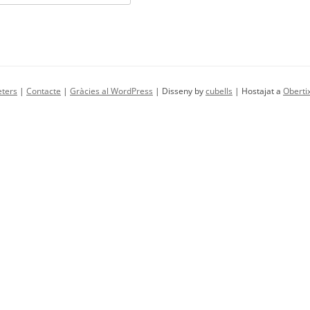
eters
|
Contacte
|
Gràcies al WordPress
| Disseny by
cubells
| Hostajat a
Obertix