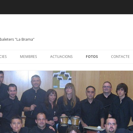
abaleters "La Brama"
CIES
MEMBRES
ACTUACIONS
FOTOS
CONTACTE
A LA NOSTRA MANERA
1996-2000
2001-2004
2005
2006