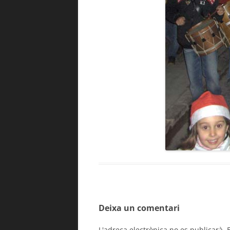
Deixa un comentari
L'adreça electrònica no es publicarà.