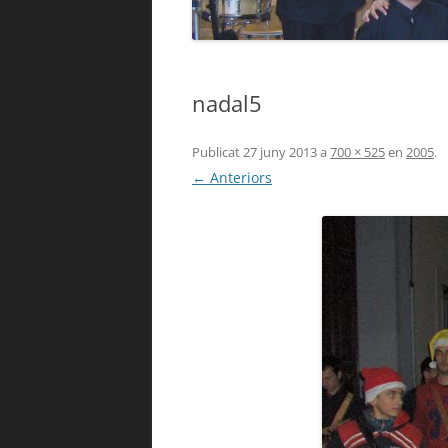
nadal5
Publicat
27 juny 2013
a
700 × 525
en
2005
.
← Anteriors