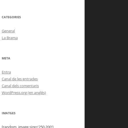
CATEGORIES
General
La Brama
META
Entra
Canal de les entrades
Canal dels comentaris
WordPress.org (en anglès)
IMATGES
[random_image size='250,200']