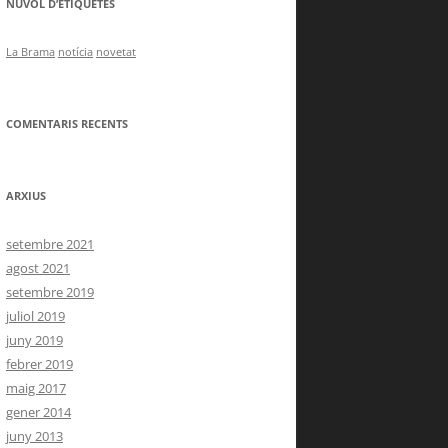
NÚVOL D’ETIQUETES
La Brama
notícia
novetat
COMENTARIS RECENTS
ARXIUS
setembre 2021
agost 2021
setembre 2019
juliol 2019
juny 2019
febrer 2019
maig 2017
gener 2014
juny 2013