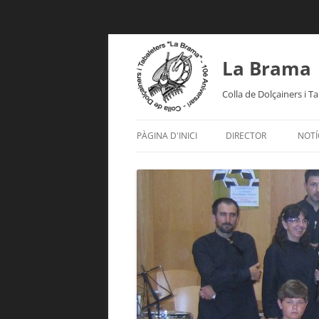
Vés
al
contingut
La Brama
Colla de Dolçainers i T
PÀGINA D'INICI
DIRECTOR
NOTÍ