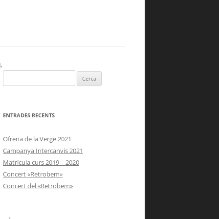
,
Cerca:
ENTRADES RECENTS
Ofrena de la Verge 2021
Campanya Intercanvis 2021
Matrícula curs 2019 – 2020
Concert «Retrobem»
Concert del «Retrobem»