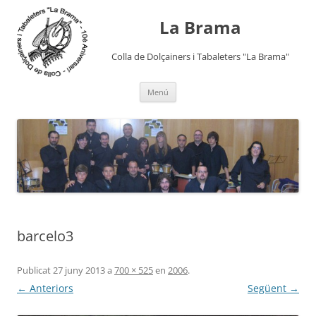
Vés
al
La Brama
contingut
Colla de Dolçainers i Tabaleters "La Brama"
Menú
barcelo3
Publicat
27 juny 2013
a
700 × 525
en
2006
.
← Anteriors
Següent →